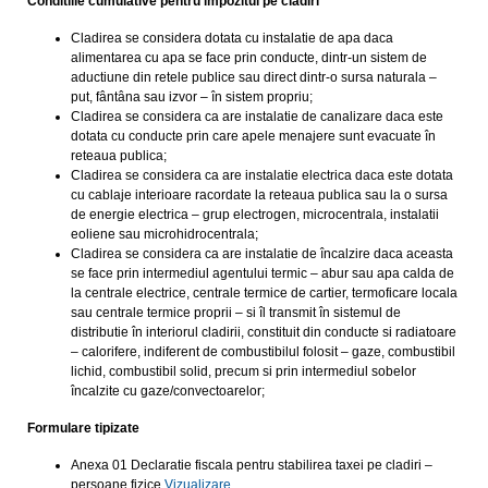
Conditiile cumulative pentru impozitul pe cladiri
Cladirea se considera dotata cu instalatie de apa daca
alimentarea cu apa se face prin conducte, dintr-un sistem de
aductiune din retele publice sau direct dintr-o sursa naturala –
put, fântâna sau izvor – în sistem propriu;
Cladirea se considera ca are instalatie de canalizare daca este
dotata cu conducte prin care apele menajere sunt evacuate în
reteaua publica;
Cladirea se considera ca are instalatie electrica daca este dotata
cu cablaje interioare racordate la reteaua publica sau la o sursa
de energie electrica – grup electrogen, microcentrala, instalatii
eoliene sau microhidrocentrala;
Cladirea se considera ca are instalatie de încalzire daca aceasta
se face prin intermediul agentului termic – abur sau apa calda de
la centrale electrice, centrale termice de cartier, termoficare locala
sau centrale termice proprii – si îl transmit în sistemul de
distributie în interiorul cladirii, constituit din conducte si radiatoare
– calorifere, indiferent de combustibilul folosit – gaze, combustibil
lichid, combustibil solid, precum si prin intermediul sobelor
încalzite cu gaze/convectoarelor;
Formulare tipizate
Anexa 01 Declaratie fiscala pentru stabilirea taxei pe cladiri –
persoane fizice
Vizualizare