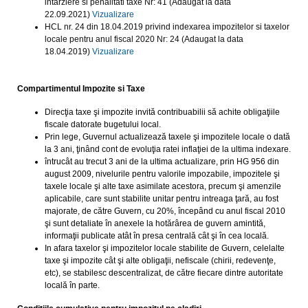
intarziere si penalitati taxe Nr: 41 (Adaugat la data
22.09.2021)
Vizualizare
HCL nr. 24 din 18.04.2019 privind indexarea impozitelor si taxelor
locale pentru anul fiscal 2020 Nr: 24 (Adaugat la data
18.04.2019)
Vizualizare
Compartimentul Impozite si Taxe
Direcţia taxe şi impozite invită contribuabilii să achite obligaţiile
fiscale datorate bugetului local.
Prin lege, Guvernul actualizează taxele şi impozitele locale o dată
la 3 ani, ţinând cont de evoluţia ratei inflaţiei de la ultima indexare.
întrucât au trecut 3 ani de la ultima actualizare, prin HG 956 din
august 2009, nivelurile pentru valorile impozabile, impozitele şi
taxele locale şi alte taxe asimilate acestora, precum şi amenzile
aplicabile, care sunt stabilite unitar pentru intreaga ţară, au fost
majorate, de către Guvern, cu 20%, începând cu anul fiscal 2010
şi sunt detaliate în anexele la hotărârea de guvern amintită,
informaţii publicate atât în presa centrală cât şi în cea locală.
In afara taxelor şi impozitelor locale stabilite de Guvern, celelalte
taxe şi impozite cât şi alte obligaţii, nefiscale (chirii, redevenţe,
etc), se stabilesc descentralizat, de către fiecare dintre autoritate
locală în parte.