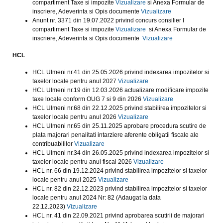
compartiment Taxe si impozite
Vizualizare
si Anexa Formular de
inscriere, Adeverinta si Opis documente
Vizualizare
Anunt nr. 3371 din 19.07.2022 privind concurs consilier I
compartiment Taxe si impozite
Vizualizare
si Anexa Formular de
inscriere, Adeverinta si Opis documente
Vizualizare
HCL
HCL Ulmeni nr.41 din 25.05.2026 privind indexarea impozitelor si
taxelor locale pentru anul 2027
Vizualizare
HCL Ulmeni nr.19 din 12.03.2026 actualizare modificare impozite
taxe locale conform OUG 7 si 9 din 2026
Vizualizare
HCL Ulmeni nr.68 din 22.12.2025 privind stabilirea impozitelor si
taxelor locale pentru anul 2026
Vizualizare
HCL Ulmeni nr.65 din 25.11.2025 aprobare procedura scutire de
plata majorari penalitati intarziere aferente obligatii fiscale ale
contribuabililor
Vizualizare
HCL Ulmeni nr.34 din 26.05.2025 privind indexarea impozitelor si
taxelor locale pentru anul fiscal 2026
Vizualizare
HCL nr. 66 din 19.12.2024 privind stabilirea impozitelor si taxelor
locale pentru anul 2025
Vizualizare
HCL nr. 82 din 22.12.2023 privind stabilirea impozitelor si taxelor
locale pentru anul 2024 Nr: 82 (Adaugat la data
22.12.2023)
Vizualizare
HCL nr. 41 din 22.09.2021 privind aprobarea scutirii de majorari