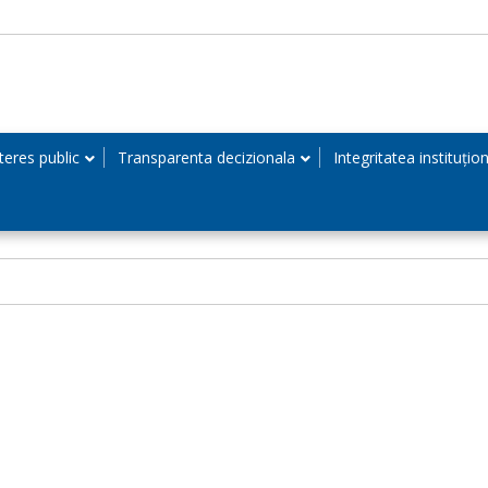
teres public
Transparenta decizionala
Integritatea instituțio