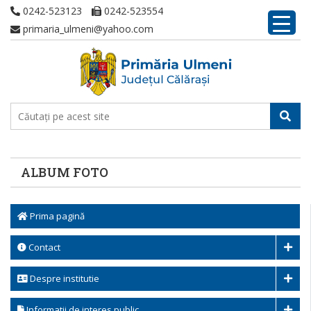
0242-523123
0242-523554
primaria_ulmeni@yahoo.com
ALBUM FOTO
Prima pagină
Contact
Despre institutie
Informatii de interes public