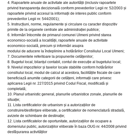
4. Rapoartele anuale de activitate ale autorității (inclusiv rapoartele
privind transparența decizională conform prevederilor Legii nr. 52/2003 și
rapoartele privind accesul la informații de interes public conform
prevederilor Legii nr. 544/2001);
5. Instrucțiuni, norme, regulamente și circulare cu caracter dispozitiv
primite de la organele centrale ale administrației publice;
6. Informări întocmite de primarul comunei Ulmeni privind starea
economico-socială a localității, rapoartele anuale de activitate
economico-socială, precum și informări asupra
modului de aducere la îndeplinire a hotărârilor Consiliului Local Ulmeni;
7. Documentele referitoare la propunerile cetățenilor;
8. Bugetul local, bilanțul contabil, contul de execuție al bugetului local;
9. Nivelul impozitelor și taxelor locale stabilite conform hotărârilor
consiliului local, modul de calcul al acestora, facilitățile fiscale de care
beneficiază anumite categorii de cetățeni, informații care privesc
aplicarea Legii nr. 227/2015 privind Codul Fiscal, modificată și
completată;
10. Planul urbanistic general, planurile urbanistice zonale, planurile de
situație;
11. Lista certificatelor de urbanism și a autorizațiilor de
construire/desființare eliberate, a certificatelor de nomenclatură stradală,
avizele de schimbare de destinație;
12. Lista certificatelor de oportunitate, autorizațiilor de ocupare a
domeniului public, autorizațiilor eliberate în baza OUG nr. 44/2008 privind
desfășurarea activităților