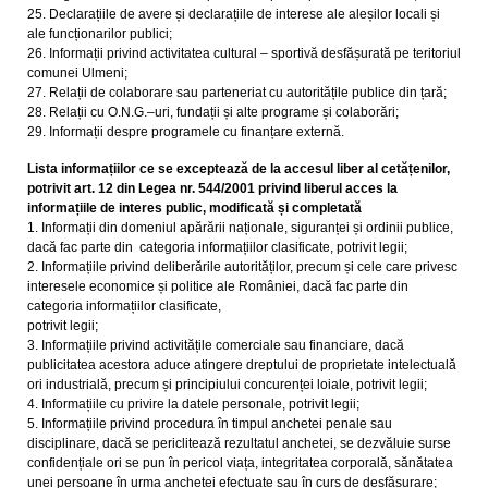
25. Declarațiile de avere și declarațiile de interese ale aleșilor locali și
ale funcționarilor publici;
26. Informații privind activitatea cultural – sportivă desfășurată pe teritoriul
comunei Ulmeni;
27. Relații de colaborare sau parteneriat cu autoritățile publice din țară;
28. Relații cu O.N.G.–uri, fundații și alte programe și colaborări;
29. Informații despre programele cu finanțare externă.
Lista informațiilor ce se exceptează de la accesul liber al cetățenilor,
potrivit art. 12 din Legea nr. 544/2001 privind liberul acces la
informațiile de interes public, modificată și
completată
1. Informații din domeniul apărării naționale, siguranței și ordinii publice,
dacă fac parte din categoria informațiilor clasificate, potrivit legii;
2. Informațiile privind deliberările autorităților, precum și cele care privesc
interesele economice și politice ale României, dacă fac parte din
categoria informațiilor clasificate,
potrivit legii;
3. Informațiile privind activitățile comerciale sau financiare, dacă
publicitatea acestora aduce atingere dreptului de proprietate intelectuală
ori industrială, precum și principiului concurenței loiale, potrivit legii;
4. Informațiile cu privire la datele personale, potrivit legii;
5. Informațiile privind procedura în timpul anchetei penale sau
disciplinare, dacă se periclitează rezultatul anchetei, se dezvăluie surse
confidențiale ori se pun în pericol viața, integritatea corporală, sănătatea
unei persoane în urma anchetei efectuate sau în curs de desfășurare;