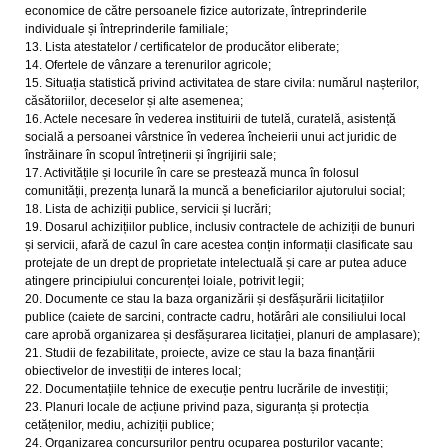
economice de către persoanele fizice autorizate, întreprinderile
individuale și întreprinderile familiale;
13. Lista atestatelor / certificatelor de producător eliberate;
14. Ofertele de vânzare a terenurilor agricole;
15. Situația statistică privind activitatea de stare civila: numărul nașterilor,
căsătoriilor, deceselor și alte asemenea;
16. Actele necesare în vederea instituirii de tutelă, curatelă, asistență
socială a persoanei vârstnice în vederea încheierii unui act juridic de
înstrăinare în scopul întreținerii și îngrijirii sale;
17. Activitățile și locurile în care se prestează munca în folosul
comunității, prezența lunară la muncă a beneficiarilor ajutorului social;
18. Lista de achiziții publice, servicii și lucrări;
19. Dosarul achizițiilor publice, inclusiv contractele de achiziții de bunuri
și servicii, afară de cazul în care acestea conțin informații clasificate sau
protejate de un drept de proprietate intelectuală și care ar putea aduce
atingere principiului concurenței loiale, potrivit legii;
20. Documente ce stau la baza organizării și desfășurării licitațiilor
publice (caiete de sarcini, contracte cadru, hotărâri ale consiliului local
care aprobă organizarea și desfășurarea licitației, planuri de amplasare);
21. Studii de fezabilitate, proiecte, avize ce stau la baza finanțării
obiectivelor de investiții de interes local;
22. Documentațiile tehnice de execuție pentru lucrările de investiții;
23. Planuri locale de acțiune privind paza, siguranța și protecția
cetățenilor, mediu, achiziții publice;
24. Organizarea concursurilor pentru ocuparea posturilor vacante;