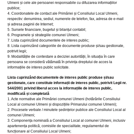
Ulmeni și cele ale persoanei responsabile cu difuzarea informațiilor
publice;
4. Coordonatele de contact ale Primăriei și Consiliului Local Ulmeni,
respectiv: denumirea, sediul, numerele de telefon, fax, adresa de e-mail
și adresa paginii de Internet;
5. Sursele financiare, bugetul și bilanțul contabil;
6. Programele și strategiile comunei Ulmeni;
7. Lista cuprinzând documentele de interes public;
8. Lista cuprinzând categoriile de documente produse și/sau gestionate,
potrivit legii;
9. Modalitățile de contestare a deciziei autorității, în situația în care
persoana se consideră vătămată în privința dreptului de acces la
informațiile de interes public solicitate.
Lista cuprinzând documentele de interes public produse și/sau
gestionate, care
constituie informații de interes public, potrivit Legii nr.
544/2001 privind liberul acces la
informațiile de interes public,
modificată și completată
1. Acte normative ale Primăriei comunei Ulmeni (hotărârile Consiliului
Local al comunei Ulmeni și dispozițiile Primarului comunei Ulmeni);
2. Procesele verbale / minutele ședințelor publice ale Consiliului Local al
comunei Ulmeni;
3. Componența nominală a Consiliului Local al comunei Ulmeni, inclusiv
apartenența politică, comisiile de specialitate, regulamentul de
funcționare al Consiliului Local Ulmeni;