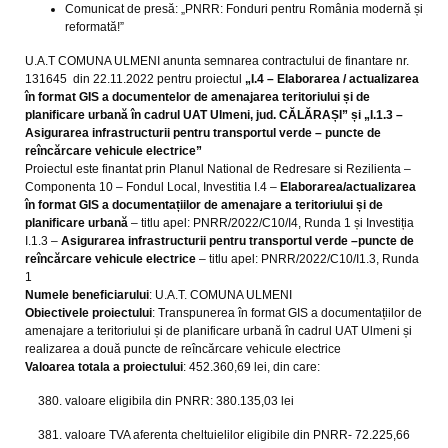
Comunicat de presă: „PNRR: Fonduri pentru România modernă și
reformată!”
U.A.T COMUNA ULMENI anunta semnarea contractului de finantare nr.
131645 din 22.11.2022 pentru proiectul
„I.4 – Elaborarea / actualizarea
în format GIS a documentelor de amenajarea teritoriului și de
planificare urbană în cadrul UAT Ulmeni, jud. CĂLĂRAȘI” și „I.1.3 –
Asigurarea infrastructurii pentru transportul verde – puncte de
reîncărcare vehicule electrice”
Proiectul este finantat prin Planul National de Redresare si Rezilienta –
Componenta 10 – Fondul Local, Investitia I.4 –
Elaborarea/actualizarea
în format GIS a documentațiilor de amenajare a teritoriului și de
planificare urbană
– titlu apel: PNRR/2022/C10/I4, Runda 1 și Investiția
I.1.3 –
Asigurarea infrastructurii pentru transportul verde –puncte de
reîncărcare vehicule electrice
– titlu apel: PNRR/2022/C10/I1.3, Runda
1
Numele beneficiarului
: U.A.T. COMUNA ULMENI
Obiectivele proiectului
: Transpunerea în format GIS a documentațiilor de
amenajare a teritoriului și de planificare urbană în cadrul UAT Ulmeni și
realizarea a două puncte de reîncărcare vehicule electrice
Valoarea totala a proiectului
: 452.360,69 lei, din care:
valoare eligibila din PNRR: 380.135,03 lei
valoare TVA aferenta cheltuielilor eligibile din PNRR- 72.225,66