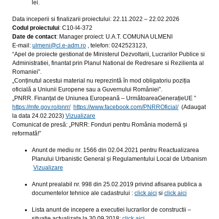
lei.
Data inceperii si finalizarii proiectului: 22.11.2022 – 22.02.2026
Codul proiectului
: C10-I4-372
Date de contact
: Manager proiect: U.A.T. COMUNA ULMENI
E-mail:
ulmeni@cl.e-adm.ro
, telefon: 0242523123,
“Apel de proiecte gestionat de Ministerul Dezvoltarii, Lucrarilor Publice si
Administratiei, finantat prin Planul National de Redresare si Rezilienta al
Romaniei”.
„Conținutul acestui material nu reprezintă în mod obligatoriu poziția
oficială a Uniunii Europene sau a Guvernului României”.
„PNRR. Finanțat de Uniunea Europeană – UrmătoareaGenerațieUE ”
https://mfe.gov.ro/pnrr/
https://www.facebook.com/PNRROficial/
(Adaugat
la data 24.02.2023)
Vizualizare
Comunicat de presă: „PNRR: Fonduri pentru România modernă și
reformată!”
Anunt de mediu nr. 1566 din 02.04.2021 pentru Reactualizarea
Planului Urbanistic General și Regulamentului Local de Urbanism
Vizualizare
Anunt prealabil nr. 998 din 25.02.2019 privind afisarea publica a
documentelor tehnice ale cadastrului :
click aici
si
click aici
Lista anunt de incepere a executiei lucrarilor de constructii –
situatie actualizata la 30.09.2018:
click aici