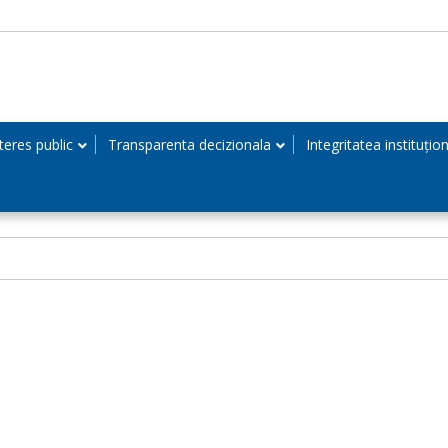
teres public
Transparenta decizionala
Integritatea instituțio