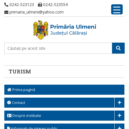
0242-523123
0242-523554
primaria_ulmeni@yahoo.com
TURISM
Prima pagină
Contact
Despre institutie
Informatii de interes public