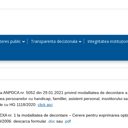
teres public
Transparenta decizionala
Integritatea instituțio
ra ANPDCA nr. 5052 din 29.01.2021 privind modalitatea de decontare a c
ea persoanelor cu handicap, famililei, asistent personal, insotitorului sa
ile cu HG 1118/2020:
click aici
XA nr. 1 la modalitatea de decontare – Cerere pentru exprimarea opțiunii
/2006: descarca formular
.doc
sau
.pdf