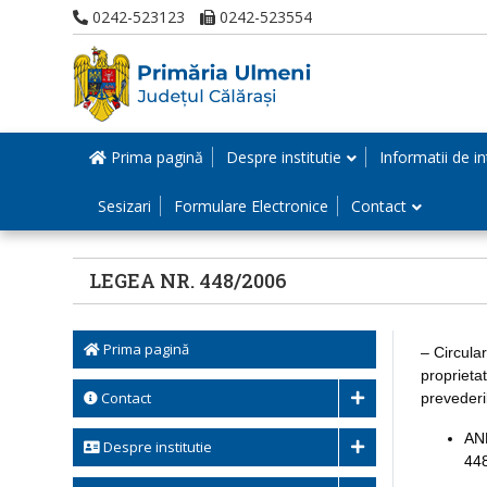
0242-523123
0242-523554
Prima pagină
Despre institutie
Informatii de in
Sesizari
Formulare Electronice
Contact
LEGEA NR. 448/2006
Prima pagină
– Circula
proprietat
Contact
preveder
ANE
Despre institutie
448