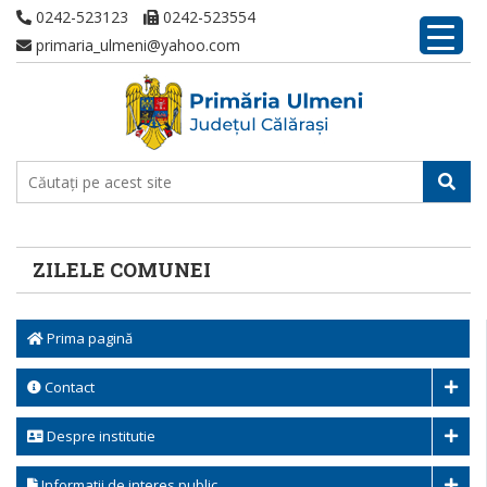
0242-523123
0242-523554
primaria_ulmeni@yahoo.com
ZILELE COMUNEI
Prima pagină
Contact
Despre institutie
Informatii de interes public