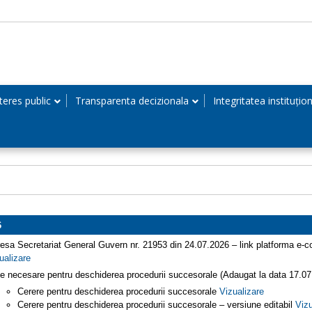
teres public
Transparenta decizionala
Integritatea instituțio
6
esa Secretariat General Guvern nr. 21953 din 24.07.2026 – link platforma e-c
ualizare
e necesare pentru deschiderea procedurii succesorale (Adaugat la data 17.0
Cerere pentru deschiderea procedurii succesorale
Vizualizare
Cerere pentru deschiderea procedurii succesorale – versiune editabil
Vizu