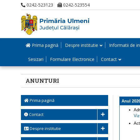
0242-523123
0242-523554
Prima pagină
Despre institutie
Informatii de in
Sesizari
Formulare Electronice
Contact
ANUNTURI
Prima pagină
Anul 202
Adr
Contact
Viz
Act
Despre institutie