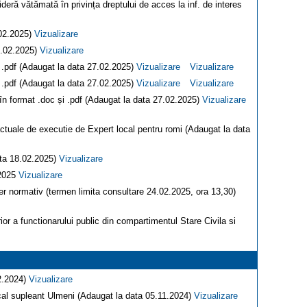
ideră vătămată în privința dreptului de acces la inf. de interes
.02.2025)
Vizualizare
7.02.2025)
Vizualizare
i .pdf (Adaugat la data 27.02.2025)
Vizualizare
Vizualizare
i .pdf (Adaugat la data 27.02.2025)
Vizualizare
Vizualizare
 în format .doc și .pdf (Adaugat la data 27.02.2025)
Vizualizare
actuale de executie de Expert local pentru romi (Adaugat la data
ata 18.02.2025)
Vizualizare
.2025
Vizualizare
er normativ (termen limita consultare 24.02.2025, ora 13,30)
r a functionarului public din compartimentul Stare Civila si
12.2024)
Vizualizare
ocal supleant Ulmeni (Adaugat la data 05.11.2024)
Vizualizare