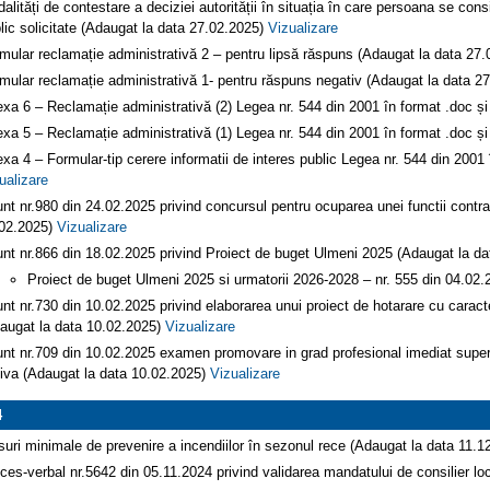
alități de contestare a deciziei autorității în situația în care persoana se cons
lic solicitate (Adaugat la data 27.02.2025)
Vizualizare
mular reclamație administrativă 2 – pentru lipsă răspuns (Adaugat la data 27
mular reclamație administrativă 1- pentru răspuns negativ (Adaugat la data 2
xa 6 – Reclamație administrativă (2) Legea nr. 544 din 2001 în format .doc ș
xa 5 – Reclamație administrativă (1) Legea nr. 544 din 2001 în format .doc ș
xa 4 – Formular-tip cerere informatii de interes public Legea nr. 544 din 2001
ualizare
nt nr.980 din 24.02.2025 privind concursul pentru ocuparea unei functii contr
02.2025)
Vizualizare
nt nr.866 din 18.02.2025 privind Proiect de buget Ulmeni 2025 (Adaugat la d
Proiect de buget Ulmeni 2025 si urmatorii 2026-2028 – nr. 555 din 04.02
nt nr.730 din 10.02.2025 privind elaborarea unui proiect de hotarare cu caract
augat la data 10.02.2025)
Vizualizare
nt nr.709 din 10.02.2025 examen promovare in grad profesional imediat superio
iva (Adaugat la data 10.02.2025)
Vizualizare
4
uri minimale de prevenire a incendiilor în sezonul rece (Adaugat la data 11.
ces-verbal nr.5642 din 05.11.2024 privind validarea mandatului de consilier l