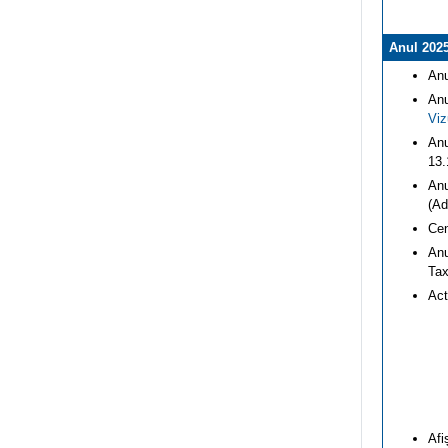
Anul 202
Anu
Anu
Viz
Anu
13.
Anu
(Ad
Cen
Anu
Tax
Act
Afi