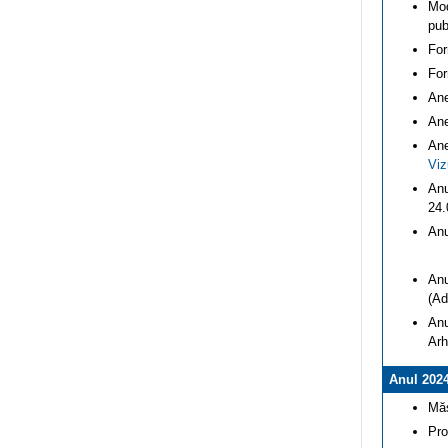
Mod
pub
For
For
Ane
Ane
Ane
Viz
Anu
24.
Anu
Anu
(Ad
Anu
Arh
Anul 202
Măs
Pro