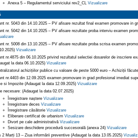
Anexa 5 – Regulamentul serviciului rev2_CL
Vizualizare
5
nt nr. 5043 din 14.10.2025 – PV afisare rezultat final examen promovare in g
nt nr. 5042 din 14.10.2025 – PV afisare rezultate proba interviu examen prom
ualizare
nt nr. 5008 din 13.10.2025 – PV afisare rezultate proba scrisa examen promov
10.2025)
Vizualizare
nt nr.4875 din 06.10.2025 privind rezultatul selectiei dosarelor de inscriere 
augat la data 06.10.2025)
Vizualizare
tralizatorul achizițiilor publice cu valoare de peste 5000 euro – Achiziții făc
nt nr.4403 din 12.09.2025 examen promovare in grad profesional imediat superi
e si Impozite (Adaugat la data 12.09.2025)
Vizualizare
e necesare: (Adaugat la data 02.07.2025)
Înregistrare naștere
Vizualizare
Înregistrare deces
Vizualizare
Înregistrare căsătorie
Vizualizare
Eliberare certificat de urbanism
Vizualizare
Divort pe cale administrativă
Vizualizare
Sesizare deschidere procedură succesorală (anexa 24)
Vizualizare
ș 2 Marți 13 – Ziua informării preventive (Adaugat la data 13.05.2025)
Vizualiz