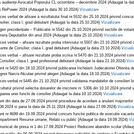
ș audiențe Avocatul Poporului CL octombrie – decembrie 2024 (Adaugat la da
s RePower 2024 (Adaugat la data 30.10.2024)
Vizualizare
ces verbal de afisare a rezultatului final nr.5532 din 25.10.2024 privind concu
silier, clasa I, grad debutant (Adaugat la data 25.10.2024)
Vizualizare
geri prezidențiale – Publicatie nr.5542 din 25.10.2024 privind sectiile de votar
era Deputatilor din anul 2024 (Adaugat la data 25.10.2024)
Vizualizare
ces verbal – afisare rezultate proba interviului nr.5507 din 23.10.2024 privind
ante de Consilier, clasa I, grad debutant (Adaugat la data 23.10.2024)
Vizuali
ces verbal – afisare rezultate proba scrisa nr.5470 din 21.10.2024 privind con
Consilier, clasa I, grad profesional debutant (Adaugat la data 21.10.2024)
Vizu
nt nr.5420 din 18.10.2024 privind publicarea Incheierii Judecatoriei Oltenita
gnoi Narcis-Niculae privind alegeri (Adaugat la data 18.10.2024)
Vizualizare
ces-verbal nr.5445 din 21.10.2024 privind validarea mandatelor de consilieri 
ultatul privind selectia dosarelor de inscriere nr. 5306 din 10.10.2024 privind ver
parea unei functii de consilier (Adaugat la data 10.10.2024)
Vizualizare
nt din data de 27.09.2024 privind procedura de acordare a anularii majorarilor d
08.2024 si pana la data de 25.11.2024 (Adaugat la data 27.09.2024)
Vizualiza
nt nr.4699 din 19.09.2024 privind concurs functie publica de executie vacanta
partiment Resurse umane, Relatii cu public (Adaugat la data 19.09.2024)
Vi
unicat de presa nr.1 din 17.09.2024 Proiect Reducere abandon scolar (Adaug
nţ public din 06.09.2024 privind depunerea solicitării de emitere a Acordului