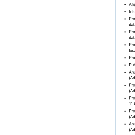
Afi
Inf
Pro
dat
Pro
dat
Pro
loc
Pro
Pub
Anu
(Ad
Pro
(Ad
Pro
11.
Pro
(Ad
Anu
(Ad