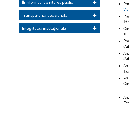
Informatii de interes public
Pro
Viz
Transparenta decizionala
Pro
16.
Integritatea instituțională
Com
si 
Pro
(Ad
Anu
(Ad
Anu
Tax
Anu
Com
Anu
Eco