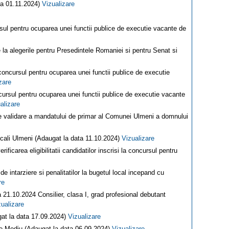
ta 01.11.2024)
Vizualizare
rsul pentru ocuparea unei functii publice de executie vacante de
e la alegerile pentru Presedintele Romaniei si pentru Senat si
 concursul pentru ocuparea unei functii publice de executie
zare
cursul pentru ocuparea unei functii publice de executie vacante
alizare
 de validare a mandatului de primar al Comunei Ulmeni a domnului
locali Ulmeni (Adaugat la data 11.10.2024)
Vizualizare
ificarea eligibilitatii candidatilor inscrisi la concursul pentru
e intarziere si penalitatilor la bugetul local incepand cu
re
 21.10.2024 Consilier, clasa I, grad profesional debutant
zualizare
at la data 17.09.2024)
Vizualizare
 de Mediu (Adaugat la data 06.09.2024)
Vizualizare