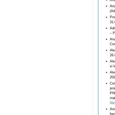
Anu
(Ad
Pro
31.
Adr
– P
Anu
Com
Ale
26.
Ale
si 
Ale
202
Com
pro
PNR
mat
Viz
Anu
for