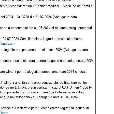
 pentru deschiderea unui Cabinet Medical – Medicina de Familie
eni 2024 – Nr. 3758 din 31.07.2024 (Adaugat la data
ise a concursului din 01.07.2024 si reluarea intregii procedurii
 01.07.2024 Consilier, clasa I, grad profesional debutant
izualizare
tru alegerile europarlamentare si locale 2024 (Adaugat la data
le pentru afisajul electoral pentru alegerile europarlamentare 2024
otare Ulmeni pentru alegerile europarlamentare 2024 si locale
T Ulmeni anunta semnarea contractului de finantare pentru
ăților de învățământ preuniversitar in cadrul UAT Ulmeni”, cod F-
 Componenta 15- Educatie, Investitia Dotarea cu mobilier,
tar și a unităților conexe (Adaugat la data 11.04.2024)
Agricol si Declaratie pentru completarea registrului agricol in
lizare