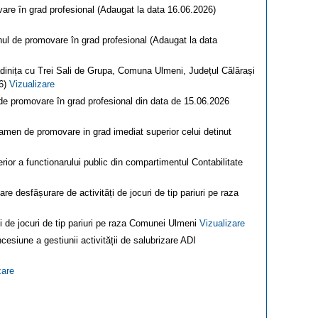
vare în grad profesional (Adaugat la data 16.06.2026)
nul de promovare în grad profesional (Adaugat la data
inița cu Trei Sali de Grupa, Comuna Ulmeni, Județul Călărași
26)
Vizualizare
 de promovare în grad profesional din data de 15.06.2026
examen de promovare in grad imediat superior celui detinut
or a functionarului public din compartimentul Contabilitate
e desfășurare de activități de jocuri de tip pariuri pe raza
i de jocuri de tip pariuri pe raza Comunei Ulmeni
Vizualizare
esiune a gestiunii activității de salubrizare ADI
zare