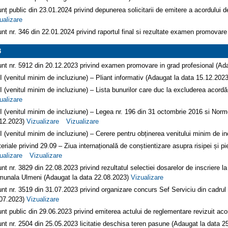
nț public din 23.01.2024 privind depunerea solicitarii de emitere a acordulu
ualizare
nt nr. 346 din 22.01.2024 privind raportul final si rezultate examen promovare
3
nt nr. 5912 din 20.12.2023 privind examen promovare in grad profesional (Ad
 (venitul minim de incluziune) – Pliant informativ (Adaugat la data 15.12.202
 (venitul minim de incluziune) – Lista bunurilor care duc la excluderea acordă
ualizare
 (venitul minim de incluziune) – Legea nr. 196 din 31 octombrie 2016 si Nor
12.2023)
Vizualizare
Vizualizare
 (venitul minim de incluziune) – Cerere pentru obținerea venitului minim de i
eriale privind 29.09 – Ziua internațională de conștientizare asupra risipei și 
ualizare
Vizualizare
nt nr. 3829 din 22.08.2023 privind rezultatul selectiei dosarelor de inscriere l
unala Ulmeni (Adaugat la data 22.08.2023)
Vizualizare
nt nr. 3519 din 31.07.2023 privind organizare concurs Sef Serviciu din cadru
07.2023)
Vizualizare
nt public din 29.06.2023 privind emiterea actului de reglementare revizuit a
nt nr. 2504 din 25.05.2023 licitatie deschisa teren pasune (Adaugat la data 