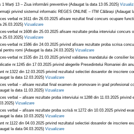
ș 1 Marți 13 – Ziua informării preventive (Adaugat la data 13.05.2025)
Vizualiz
ormaţii privind sistemul informatic REGES ONLINE – ITM Călărași (Adaugat l
ces verbal nr.1611 din 26.03.2025 afisare rezultat final concurs ocupare funct
a 26.03.2025)
Vizualizare
ces-verbal nr.1608 din 25.03.2025 afisare rezultate proba interviului concurs
a 25.03.2025)
Vizualizare
ces-verbal nr.1586 din 24.03.2025 privind afisare rezultate proba scrisa conc
al pentru romi (Adaugat la data 24.03.2025)
Vizualizare
ces-verbal nr.1535 din 21.03.2025 privind validarea mandatului de consilier l
licatie nr.1245 din 17.03.2025 privind alegerile Presedintelui Romaniei din a
nt nr.1322 din 12.03.2025 privind rezultatul selectiei dosarelor de inscriere c
augat la data 12.03.2025)
Vizualizare
ces verbal – afisare rezultat final examen de promovare in grad profesional c
augat la data 11.03.2025)
Vizualizare
ces verbal – afisare rezultate proba interviului nr.1288 din 11.03.2025 privin
03.2025)
Vizualizare
ces verbal – afisare rezultate proba scrisă nr.1272 din 10.03.2025 privind ex
augat la data 10.03.2025)
Vizualizare
nt nr.1122 din 04.03.2025 privind rezultatul selectiei dosarelor de inscriere e
augat la data 04.03.2025)
Vizualizare