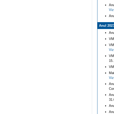
Anu
Viz
Anu
Anul 202
Anu
VMI
VMI
Viz
VMI
15.
VMI
Mat
Viz
Anu
Com
Anu
31.
Anu
Anu