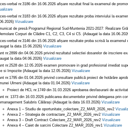
ces-verbal nr.3186 din 16.06.2026 afișare rezultat final la examenul de promo
ualizare
ces-verbal nr.3183 din 16.06.2026 afișare rezultate proba interviului la exame
06.2026)
Vizualizare
unicat de presă Programul Regional Sud-Muntenia 2021-2027: Realizare Grăd
Demolare Corpuri de Clădire C1, C2, C3, C4 si C5. (Adaugat la data 16.06.20
ces-verbal nr.3146 din 15.06.2026 afișare rezultate proba scrisă la examenul
augat la data 15.06.2026)
Vizualizare
nt nr.2899 din 04.06.2026 privind rezultatul selectiei dosarelor de inscriere 
augat la data 04.06.2026)
Vizualizare
nt nr.2528 din 12.05.2026 examen promovare in grad profesional imediat superi
e si Impozite (Adaugat la data 12.05.2026)
Vizualizare
nt nr.1795 din 01.04.2026 privind consultare publică proiect de hotărâre aprobar
unei Ulmeni (Adaugat la data 01.04.2026)
Vizualizare
Proiect de HCL nr.1749 din 31.03.2026 aprobarea desfasurarii de activitat
nt nr. 1373 din 16.03.2026 publicarea documentelor privind delegarea prin conc
management Salubris Călărași (Adaugat la data 16.03.2026)
Vizualizare
Anexa 1 – Studiu de oportunitate_colectare_Z2_MAR_2026_rev2
Vizuali
Anexa 2 – Strategia de contractare_Z2_MAR_2026_rev2
Vizualizare
Anexa 3 – Draft Contract Colectare_Z2_MAR_2026_rev2
Vizualizare
Anexa 4 – Caiet de sarcini Colectare Z2_MAR_2026_rev1
Vizualizare