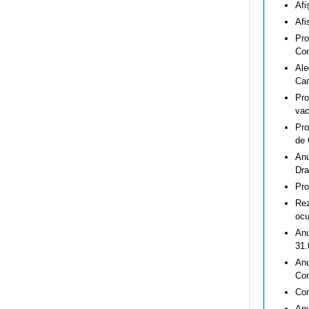
Afi
Afi
Pro
Con
Ale
Cam
Pro
vac
Pro
de 
Anu
Dra
Pro
Rez
ocu
Anu
31.
Anu
Com
Com
Anu