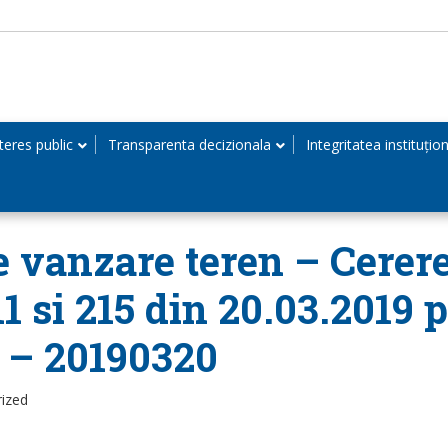
teres public
Transparenta decizionala
Integritatea instituțio
de vanzare teren – Cerer
211 si 215 din 20.03.2019
– 20190320
rized