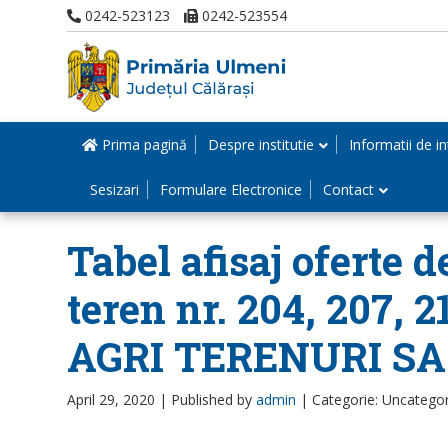
0242-523123
0242-523554
Prima pagină
Despre institutie
Informatii de in
Sesizari
Formulare Electronice
Contact
Tabel afisaj oferte 
teren nr. 204, 207, 
AGRI TERENURI SA 
April 29, 2020 |
Published by
admin
|
Categorie: Uncatego