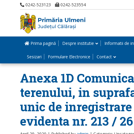
0242-523123
0242-523554
Prima pagină
Despre institutie
Informatii de in
Sesizari
Formulare Electronice
Contact
Anexa 1D Comunicare
terenului, in suprafa
unic de inregistrare
evidenta nr. 213 / 2
April 29, 2020 |
Published by
admin
|
Categorie: Uncatego