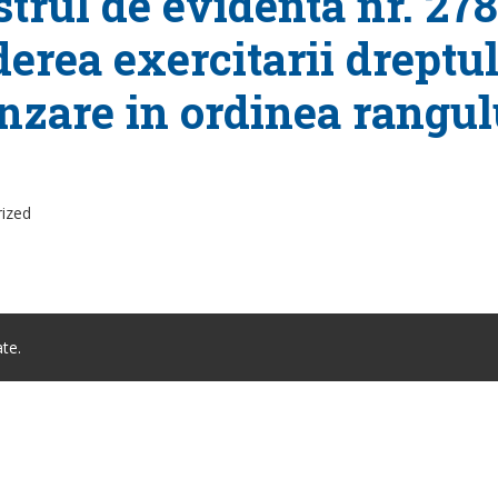
strul de evidenta nr. 278
derea exercitarii drept
nzare in ordinea rangulu
rized
te.