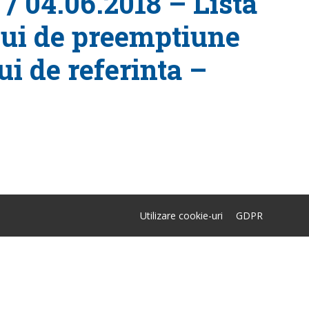
 / 04.06.2018 – Lista
ului de preemptiune
i de referinta –
Utilizare cookie-uri
GDPR