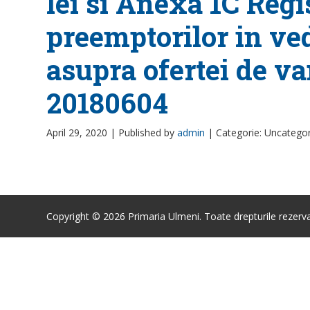
lei si Anexa 1C Regi
preemptorilor in ve
asupra ofertei de va
20180604
April 29, 2020 |
Published by
admin
|
Categorie: Uncatego
Copyright © 2026 Primaria Ulmeni. Toate drepturile rezerva