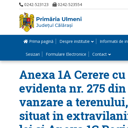
0242-523123
0242-523554
Prima pagină
Despre institutie
Informatii de in
Sesizari
Formulare Electronice
Contact
Anexa 1A Cerere cu n
evidenta nr. 275 din
vanzare a terenului
situat in extravilan