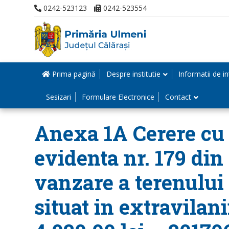
0242-523123
0242-523554
Prima pagină
Despre institutie
Informatii de in
Sesizari
Formulare Electronice
Contact
Anexa 1A Cerere cu n
evidenta nr. 179 din
vanzare a terenului
situat in extravilan