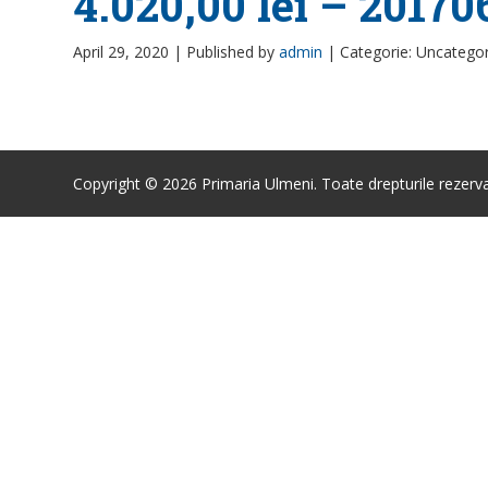
4.020,00 lei – 20170
April 29, 2020 |
Published by
admin
|
Categorie: Uncatego
Copyright © 2026 Primaria Ulmeni. Toate drepturile rezerva