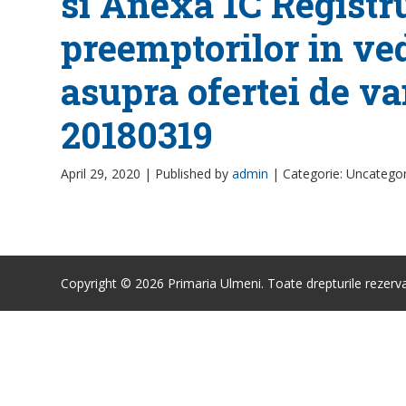
si Anexa 1C Registru
preemptorilor in ve
asupra ofertei de va
20180319
April 29, 2020 |
Published by
admin
|
Categorie: Uncatego
Copyright © 2026 Primaria Ulmeni. Toate drepturile rezerva