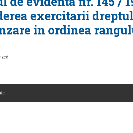
l de evidenta nr. 145 / 1
derea exercitarii drept
nzare in ordinea rangulu
rized
te.