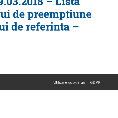
9.03.2018 – Lista
ului de preemptiune
i de referinta –
Utilizare cookie-uri
GDPR