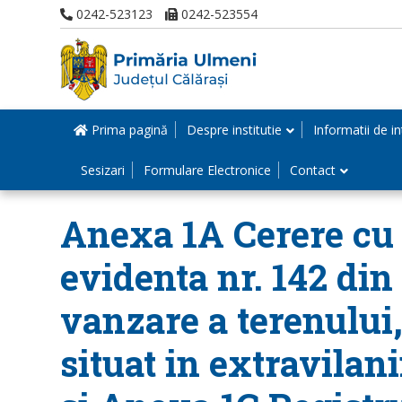
0242-523123
0242-523554
Prima pagină
Despre institutie
Informatii de in
Sesizari
Formulare Electronice
Contact
Anexa 1A Cerere cu n
evidenta nr. 142 din
vanzare a terenului
situat in extravilani