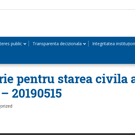
teres public
Transparenta decizionala
Integritatea instituțio
ie pentru starea civila 
 – 20190515
orized