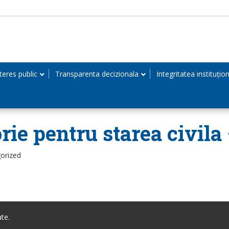
teres public
Transparenta decizionala
Integritatea instituțio
rie pentru starea civila
orized
te.