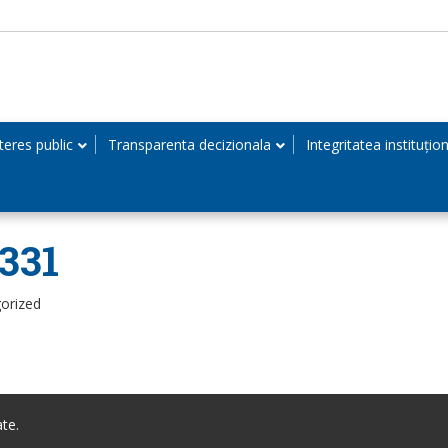
teres public
Transparenta decizionala
Integritatea instituțio
331
orized
te.