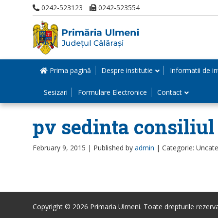
0242-523123
0242-523554
Prima pagină
Despre institutie
Informatii de in
Sesizari
Formulare Electronice
Contact
pv sedinta consiliul
February 9, 2015 |
Published by
admin
|
Categorie: Uncat
Copyright © 2026 Primaria Ulmeni. Toate drepturile rezerva