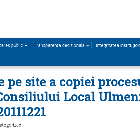
teres public
Transparenta decizionala
Integritatea instituțio
e pe site a copiei proces
Consiliului Local Ulmeni
 20111221
ategorized