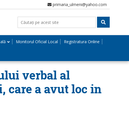
primaria_ulmeni@yahoo.com
nală
Monitorul Oficial Local
Registratura Online
ului verbal al
, care a avut loc in