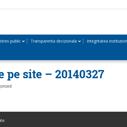
teres public
Transparenta decizionala
Integritatea instituțio
e pe site – 20140327
orized
te.