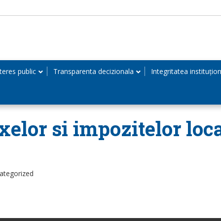
teres public
Transparenta decizionala
Integritatea instituțio
axelor si impozitelor loc
ategorized