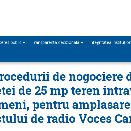
teres public
Transparenta decizionala
Integritatea instituțio
ocedurii de nogociere di
tei de 25 mp teren intra
Ulmeni, pentru amplasare
tului de radio Voces Ca