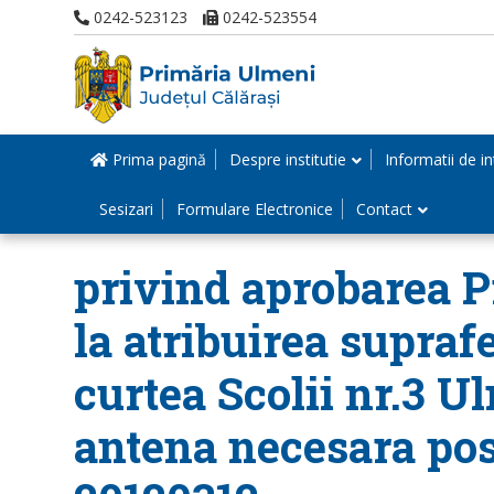
0242-523123
0242-523554
Prima pagină
Despre institutie
Informatii de in
Sesizari
Formulare Electronice
Contact
privind aprobarea Pr
la atribuirea suprafe
curtea Scolii nr.3 
antena necesara pos