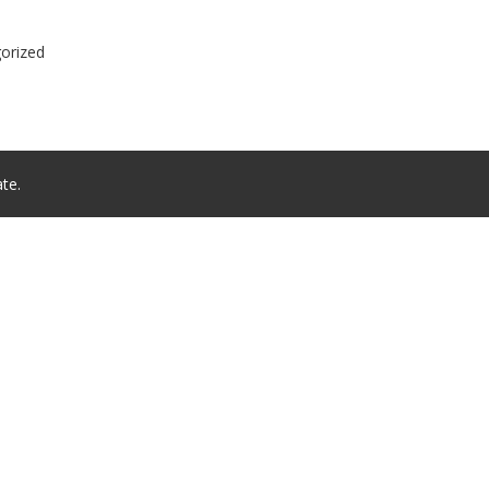
orized
te.