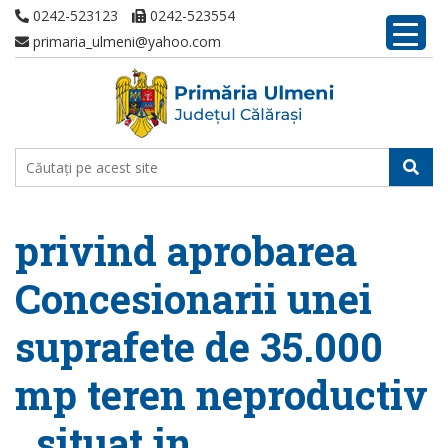
0242-523123
0242-523554
primaria_ulmeni@yahoo.com
privind aprobarea
Concesionarii unei
suprafete de 35.000
mp teren neproductiv
, situat in