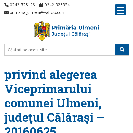
0242-523123
0242-523554
primaria_ulmeni@yahoo.com
privind alegerea
Viceprimarului
comunei Ulmeni,
judeţul Călăraşi –
20160625