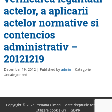
actelor, a aplicarii
actelor normative si
contencios
administrativ –
20121219
December 19, 2012 |
Published by
admin
|
Categorie:
Uncategorized
Copyright © 2026 Primaria Ulmeni. Toate drepturile rezervate.
Utilizare cookie-uri
GDPR