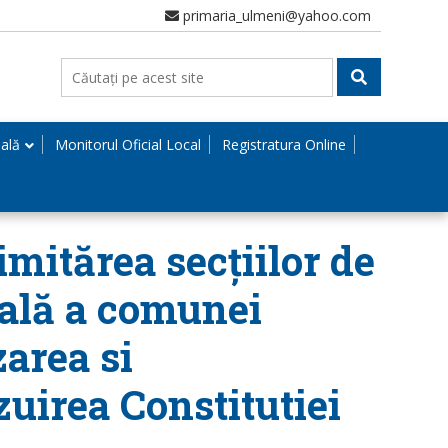
primaria_ulmeni@yahoo.com
nală
Monitorul Oficial Local
Registratura Online
imitărea secțiilor de
rială a comunei
area si
uirea Constitutiei