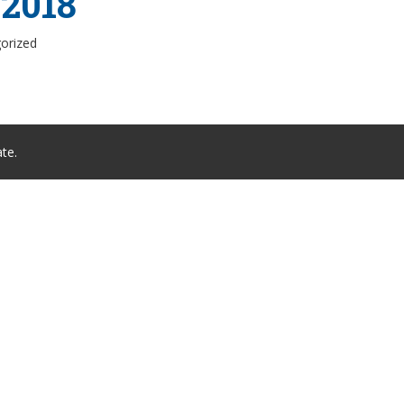
 2018
orized
te.