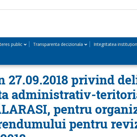
teres public
Transparenta decizionala
Integritatea instituțio
in 27.09.2018 privind del
ita administrativ-terito
LARASI, pentru organiz
rendumului pentru reviz