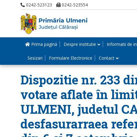
0242-523123
0242-523554
Prima pagină
Despre institutie
Informatii de in
Sesizari
Formulare Electronice
Contact
Dispozitie nr. 233 d
votare aflate în lim
ULMENI, judetul CA
desfasurarraea refe