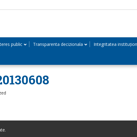
teres public
Transparenta decizionala
Integritatea instituțio
20130608
zed
te.