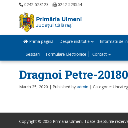
0242-523123
0242-523554
Prima pagină
Despre institutie
Informatii de in
Sesizari
Formulare Electronice
Contact
Dragnoi Petre-2018
March 25, 2020 |
Published by
admin
|
Categorie: Uncateg
Copyright © 2026 Primaria Ulmeni. Toate drepturile rezerva