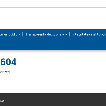
teres public
Transparenta decizionala
Integritatea instituțio
0604
orized
te.