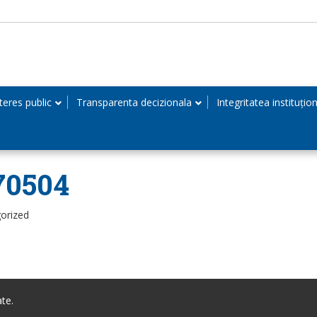
teres public
Transparenta decizionala
Integritatea instituțio
70504
orized
te.