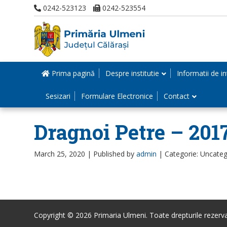
0242-523123
0242-523554
Prima pagină
Despre institutie
Informatii de in
Sesizari
Formulare Electronice
Contact
Dragnoi Petre – 201
March 25, 2020 |
Published by
admin
|
Categorie: Uncateg
Copyright © 2026 Primaria Ulmeni. Toate drepturile rezerva