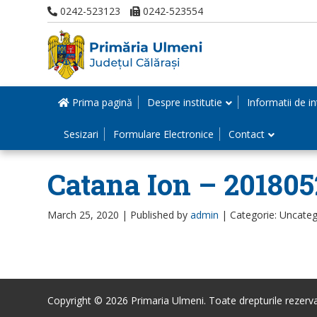
0242-523123
0242-523554
Prima pagină
Despre institutie
Informatii de in
Sesizari
Formulare Electronice
Contact
Catana Ion – 20180
March 25, 2020 |
Published by
admin
|
Categorie: Uncateg
Copyright © 2026 Primaria Ulmeni. Toate drepturile rezerva